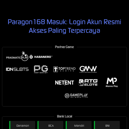
Paragon168 Masuk: Login Akun Resmi
Akses Paling Terpercaya
Partner Game
Bank Local
Danamon
BCA
Mandiri
BNI